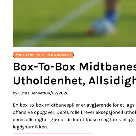
MIDTBANESPILLERENS ANSVAR
Box-To-Box Midtbanes
Utholdenhet, Allsidig
by Lucas Bennett
04/02/2026
En box-to-box midtbanespiller er avgjørende for et lag
offensive oppgaver. Deres rolle krever eksepsjonell uth
deres allsidighet gjør at de kan tilpasse seg forskjellig
lagdynamikken.