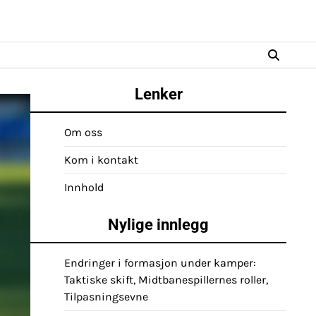
Lenker
Om oss
Kom i kontakt
Innhold
Nylige innlegg
Endringer i formasjon under kamper:
Taktiske skift, Midtbanespillernes roller,
Tilpasningsevne