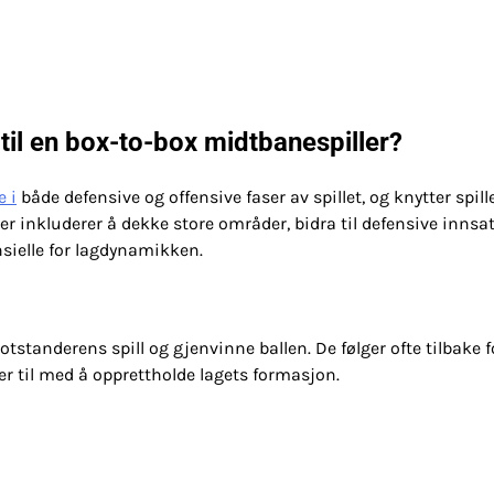
til en box-to-box midtbanespiller?
e i
både defensive og offensive faser av spillet, og knytter spill
 inkluderer å dekke store områder, bidra til defensive innsat
nsielle for lagdynamikken.
tstanderens spill og gjenvinne ballen. De følger ofte tilbake f
per til med å opprettholde lagets formasjon.