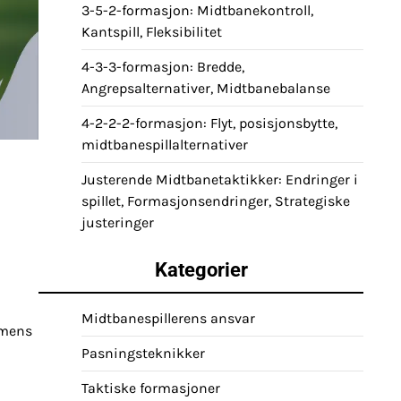
3-5-2-formasjon: Midtbanekontroll,
Kantspill, Fleksibilitet
4-3-3-formasjon: Bredde,
Angrepsalternativer, Midtbanebalanse
4-2-2-2-formasjon: Flyt, posisjonsbytte,
midtbanespillalternativer
Justerende Midtbanetaktikker: Endringer i
spillet, Formasjonsendringer, Strategiske
justeringer
Kategorier
Midtbanespillerens ansvar
 mens
Pasningsteknikker
Taktiske formasjoner