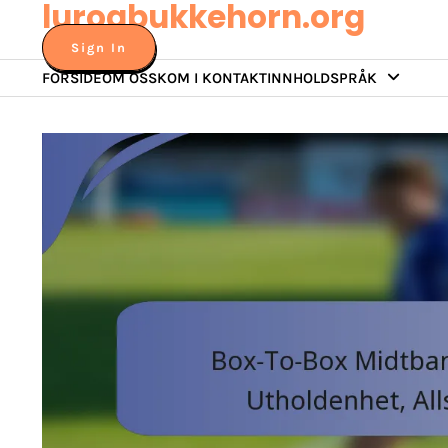
lurogbukkehorn.org
Skip
to
Sign In
content
FORSIDE
OM OSS
KOM I KONTAKT
INNHOLD
SPRÅK