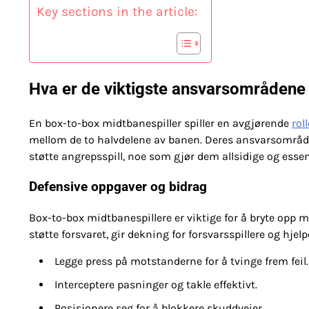
Key sections in the article:
Hva er de viktigste ansvarsområdene 
En box-to-box midtbanespiller spiller en avgjørende
roll
mellom de to halvdelene av banen. Deres ansvarsområder
støtte angrepsspill, noe som gjør dem allsidige og esse
Defensive oppgaver og bidrag
Box-to-box midtbanespillere er viktige for å bryte opp mo
støtte forsvaret, gir dekning for forsvarsspillere og hjel
Legge press på motstanderne for å tvinge frem feil.
Interceptere pasninger og takle effektivt.
Posisjonere seg for å blokkere skuddveier.