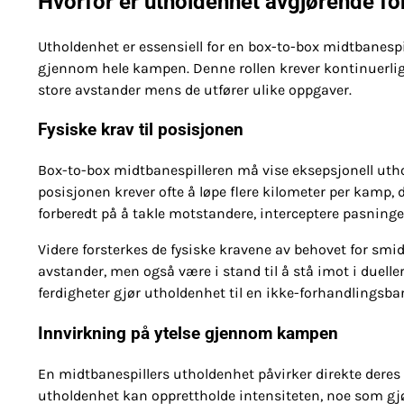
Hvorfor er utholdenhet avgjørende fo
Utholdenhet er essensiell for en box-to-box midtbanespil
gjennom hele kampen. Denne rollen krever kontinuerlig b
store avstander mens de utfører ulike oppgaver.
Fysiske krav til posisjonen
Box-to-box midtbanespilleren må vise eksepsjonell uth
posisjonen krever ofte å løpe flere kilometer per kamp, 
forberedt på å takle motstandere, interceptere pasninge
Videre forsterkes de fysiske kravene av behovet for smi
avstander, men også være i stand til å stå imot i duel
ferdigheter gjør utholdenhet til en ikke-forhandlingsba
Innvirkning på ytelse gjennom kampen
En midtbanespillers utholdenhet påvirker direkte deres 
utholdenhet kan opprettholde intensiteten, noe som g