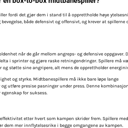
r en box-to-box midtbanespiller?
ler fordi det gjør dem i stand til å opprettholde høye ytelsesn
evegelse, både defensivt og offensivt, og krever at spillerne 
oldenhet når de går mellom angreps- og defensive oppgaver. 
delta i sprinter og gjøre raske retningendringer. Spillere må v
r og støtte sine angripere, alt mens de opprettholder energini
dighet og styrke. Midtbanespillere må ikke bare løpe lange
ler og utføre presise pasninger under press. Denne kombinasjo
r egenskap for suksess.
effektivitet etter hvert som kampen skrider frem. Spillere me
jør dem mer innflytelsesrike i begge omgangene av kampen.