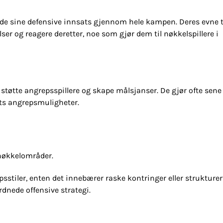
de sine defensive innsats gjennom hele kampen. Deres evne t
ser og reagere deretter, noe som gjør dem til nøkkelspillere i
 støtte angrepsspillere og skape målsjanser. De gjør ofte sene
ets angrepsmuligheter.
 nøkkelområder.
psstiler, enten det innebærer raske kontringer eller strukturer
rdnede offensive strategi.