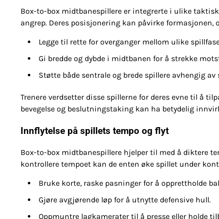
Box-to-box midtbanespillere er integrerte i ulike takti
angrep. Deres posisjonering kan påvirke formasjonen, o
Legge til rette for overganger mellom ulike spillfase
Gi bredde og dybde i midtbanen for å strekke mots
Støtte både sentrale og brede spillere avhengig av
Trenere verdsetter disse spillerne for deres evne til å ti
bevegelse og beslutningstaking kan ha betydelig innvi
Innflytelse på spillets tempo og flyt
Box-to-box midtbanespillere hjelper til med å diktere 
kontrollere tempoet kan de enten øke spillet under kontri
Bruke korte, raske pasninger for å opprettholde ball
Gjøre avgjørende løp for å utnytte defensive hull.
Oppmuntre lagkamerater til å presse eller holde til