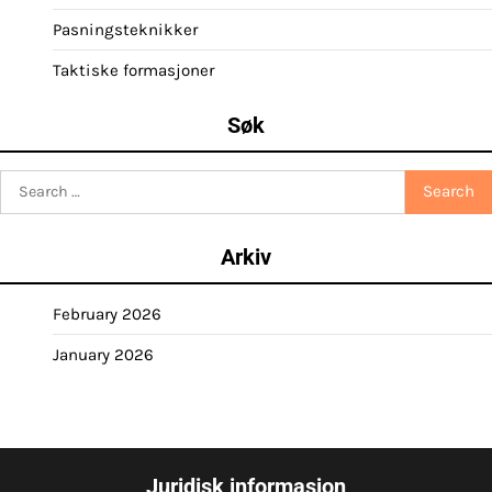
Pasningsteknikker
Taktiske formasjoner
Søk
Search
for:
Arkiv
February 2026
January 2026
Juridisk informasjon