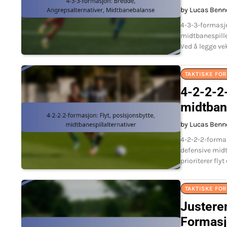
by Lucas Benn
4-3-3-formasjon
midtbanespille
Ved å legge ve
TAKTISKE FO
4-2-2-2-
midtbane
by Lucas Benn
4-2-2-2-formasj
defensive midt
prioriterer fly
TAKTISKE FO
Justeren
Formasj