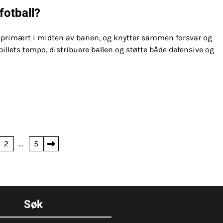
 fotball?
rer primært i midten av banen, og knytter sammen forsvar og
spillets tempo, distribuere ballen og støtte både defensive og
2
…
5
Søk