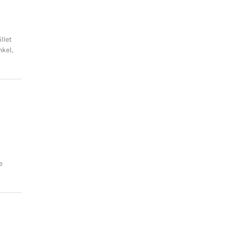
llet
nkel,
e
…