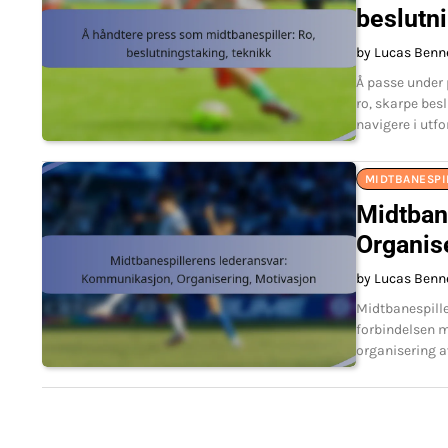
beslutni
by Lucas Benn
Å passe under 
ro, skarpe besl
navigere i utf
MIDTBANESPI
Midtban
Organis
by Lucas Benn
Midtbanespiller
forbindelsen m
organisering a