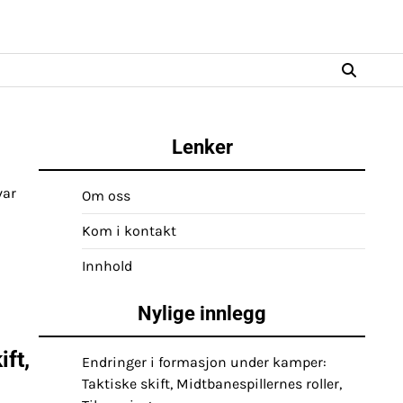
Lenker
var
Om oss
Kom i kontakt
Innhold
Nylige innlegg
ft,
Endringer i formasjon under kamper:
Taktiske skift, Midtbanespillernes roller,