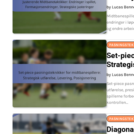
by Lucas Benn
Midtbanespille
endringer i løp
og endre arbe
PASNINGSTEK
Set-pie
Strategi
by Lucas Benn
Set-piece pasn
utførelse, pre
spillerne forb
kontrollen…
PASNINGSTEK
Diagona