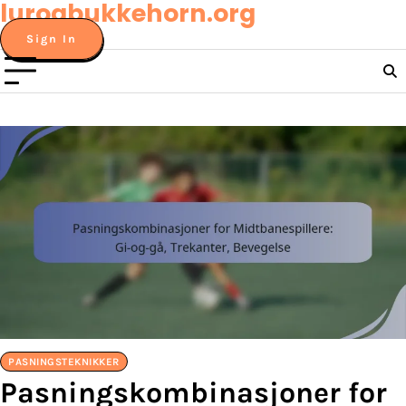
lurogbukkehorn.org
Skip
to
Sign In
content
PASNINGSTEKNIKKER
Pasningskombinasjoner for