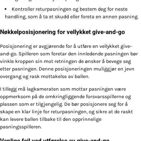
Kontroller returpasningen og bestem deg for neste
handling, som å ta et skudd eller foreta en annen pasning.
Nøkkelposisjonering for vellykket give-and-go
Posisjonering er avgjørende for å utføre en vellykket give-
and-go. Spilleren som foretar den innledende pasningen bør
vinkle kroppen sin mot retningen de ønsker å bevege seg
etter pasningen. Denne posisjoneringen muliggjør en jevn
overgang og rask mottakelse av ballen.
I tillegg må lagkameraten som mottar pasningen være
oppmerksom på de omkringliggende forsvarsspillerne og
plassen som er tilgjengelig. De bør posisjonere seg for å
skape en klar linje for returpasningen, og sikre at de raskt
kan levere ballen tilbake til den opprinnelige
pasningsspilleren.
Vanlige feil ved utførelse av give-and-go