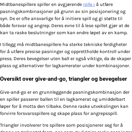
Midtbanespillere spiller en avgjørende
rolle i
å utføre
pasningskombinasjoner på grunn av sin posisjonering og
syn. De er ofte ansvarlige for å initiere spill og gi støtte til
både forsvar og angrep. Deres evne til å lese spillet gjør at de
kan ta raske beslutninger som kan endre løpet av en kamp.
I tillegg må midtbanespillere ha sterke tekniske ferdigheter
for å utføre presise pasninger og opprettholde kontroll under
press. Deres bevegelser uten ball er også viktige, da de skaper
plass og alternativer for lagkamerater under kombinasjoner.
Oversikt over give-and-go, triangler og bevegelser
Give-and-go er en grunnleggende pasningskombinasjon der
en spiller passerer ballen til en lagkamerat og umiddelbart
løper for å motta den tilbake. Denne raske utvekslingen kan
forvirre forsvarsspillere og skape plass for angrepsspill.
Triangler involverer tre spillere som posisjonerer seg for å