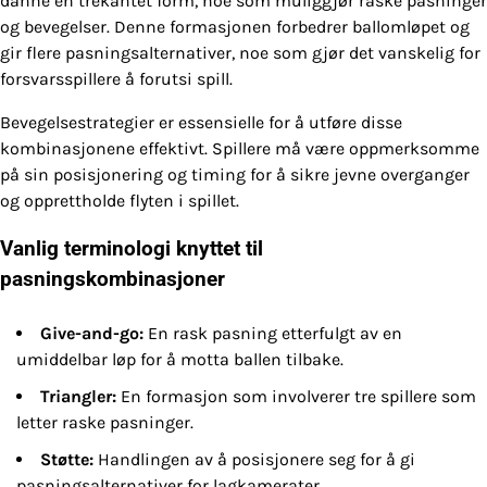
danne en trekantet form, noe som muliggjør raske pasninger
og bevegelser. Denne formasjonen forbedrer ballomløpet og
gir flere pasningsalternativer, noe som gjør det vanskelig for
forsvarsspillere å forutsi spill.
Bevegelsestrategier er essensielle for å utføre disse
kombinasjonene effektivt. Spillere må være oppmerksomme
på sin posisjonering og timing for å sikre jevne overganger
og opprettholde flyten i spillet.
Vanlig terminologi knyttet til
pasningskombinasjoner
Give-and-go:
En rask pasning etterfulgt av en
umiddelbar løp for å motta ballen tilbake.
Triangler:
En formasjon som involverer tre spillere som
letter raske pasninger.
Støtte:
Handlingen av å posisjonere seg for å gi
pasningsalternativer for lagkamerater.