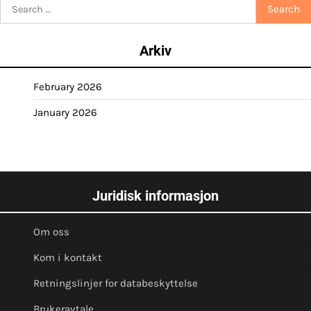
Search
for:
Arkiv
February 2026
January 2026
Juridisk informasjon
Om oss
Kom i kontakt
Retningslinjer for databeskyttelse
Brukeravtale