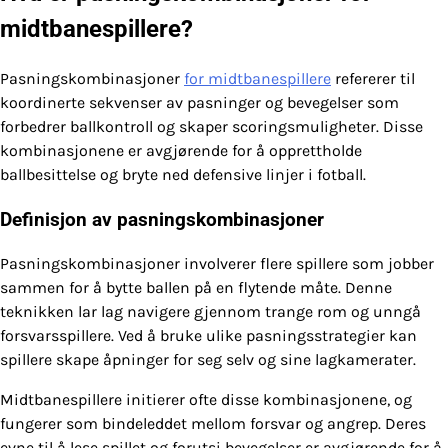
midtbanespillere?
Pasningskombinasjoner
for midtbanespillere
refererer til
koordinerte sekvenser av pasninger og bevegelser som
forbedrer ballkontroll og skaper scoringsmuligheter. Disse
kombinasjonene er avgjørende for å opprettholde
ballbesittelse og bryte ned defensive linjer i fotball.
Definisjon av pasningskombinasjoner
Pasningskombinasjoner involverer flere spillere som jobber
sammen for å bytte ballen på en flytende måte. Denne
teknikken lar lag navigere gjennom trange rom og unngå
forsvarsspillere. Ved å bruke ulike pasningsstrategier kan
spillere skape åpninger for seg selv og sine lagkamerater.
Midtbanespillere initierer ofte disse kombinasjonene, og
fungerer som bindeleddet mellom forsvar og angrep. Deres
evne til å lese spillet og forutsi bevegelser er avgjørende for å