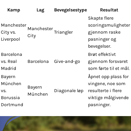
Kamp
Lag
Bevegelsestype
Resultat
Skapte flere
Manchester
scoringsmuligheter
Manchester
City vs.
Triangler
gjennom raske
City
Liverpool
pasninger og
bevegelser.
Barcelona
Brøt effektivt
vs. Real
Barcelona
Give-and-go
gjennom forsvaret
Madrid
som førte til et mål.
Bayern
Åpnet opp plass for
München
vingene, noe som
Bayern
vs.
Diagonale løp
resulterte i flere
München
Borussia
viktige målgivende
Dortmund
pasninger.