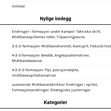
Innhold
Nylige innlegg
Endringer i formasjon under kamper: Taktiske skift,
Midtbanespillernes roller, Tilpasningsevne
3-5-2-formasjon: Midtbanekontroll, Kantspill, Fleksibilitet
4-3-3-formasjon: Bredde, Angrepsalternativer,
Midtbanebalanse
4-2-2-2-formasjon: Flyt, posisjonsbytte,
midtbanespillalternativer
Justerende Midtbanetaktikker: Endringer i spillet,
Formasjonsendringer, Strategiske justeringer
Kategorier