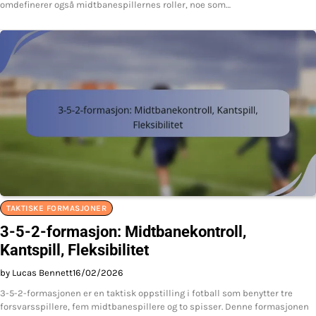
omdefinerer også midtbanespillernes roller, noe som…
TAKTISKE FORMASJONER
3-5-2-formasjon: Midtbanekontroll,
Kantspill, Fleksibilitet
by Lucas Bennett
16/02/2026
3-5-2-formasjonen er en taktisk oppstilling i fotball som benytter tre
forsvarsspillere, fem midtbanespillere og to spisser. Denne formasjonen