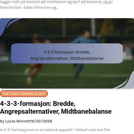
legger vekt på kontroll på midtbanen og spill på kantene, og gir
fleksibilitet i både offensive og…
TAKTISKE FORMASJONER
4-3-3-formasjon: Bredde,
Angrepsalternativer, Midtbanebalanse
by Lucas Bennett
16/02/2026
4-3-3-formasjonen er en taktisk oppsett i fotball som har fire