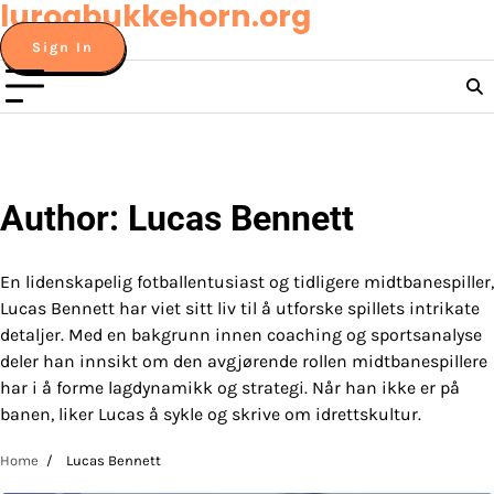
lurogbukkehorn.org
Skip
to
Sign In
content
Author:
Lucas Bennett
En lidenskapelig fotballentusiast og tidligere midtbanespiller,
Lucas Bennett har viet sitt liv til å utforske spillets intrikate
detaljer. Med en bakgrunn innen coaching og sportsanalyse
deler han innsikt om den avgjørende rollen midtbanespillere
har i å forme lagdynamikk og strategi. Når han ikke er på
banen, liker Lucas å sykle og skrive om idrettskultur.
Home
Lucas Bennett