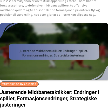
4-2-2-2-formasjonen er en taktisk oppstilling i fotball som har fire
forsvarsspillere, to defensive midtbanespillere, to offensive
midtbanespillere og to spisser. Denne formasjonen prioriterer flyt og
posisjonell utveksling, noe som gjør at spillerne kan tilpasse seg…
TAKTISKE FORMASJONER
Justerende Midtbanetaktikker: Endringer i
spillet, Formasjonsendringer, Strategiske
justeringer