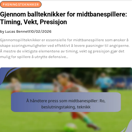
PASNINGSTEKNIKKER
Gjennom ballteknikker for midtbanespillere:
Timing, Vekt, Presisjon
by Lucas Bennett
10/02/2026
Gjennomspillteknikker er essensielle for midtbanespillere som ønsker å
skape scoringsmuligheter ved effektivt å levere pasninger til angriperne.
Å mestre de viktigste elementene av timing, vekt og presisjon gjør det
mulig for spillere å utnytte defensive…