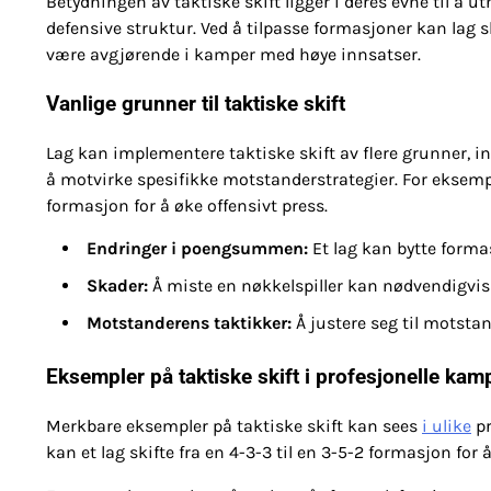
Betydningen av taktiske skift ligger i deres evne til å ut
defensive struktur. Ved å tilpasse formasjoner kan lag 
være avgjørende i kamper med høye innsatser.
Vanlige grunner til taktiske skift
Lag kan implementere taktiske skift av flere grunner, i
å motvirke spesifikke motstanderstrategier. For eksempel
formasjon for å øke offensivt press.
Endringer i poengsummen:
Et lag kan bytte formas
Skader:
Å miste en nøkkelspiller kan nødvendigvis k
Motstanderens taktikker:
Å justere seg til motstan
Eksempler på taktiske skift i profesjonelle kam
Merkbare eksempler på taktiske skift kan sees
i ulike
pr
kan et lag skifte fra en 4-3-3 til en 3-5-2 formasjon f