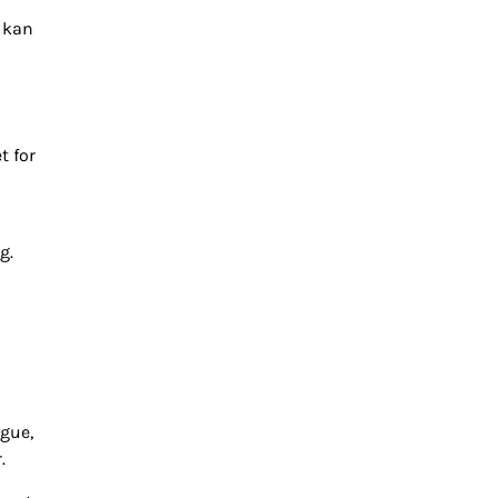
m kan
t for
g.
gue,
.