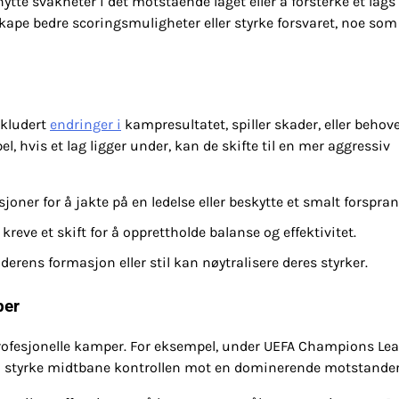
nytte svakheter i det motstående laget eller å forsterke et lags
skape bedre scoringsmuligheter eller styrke forsvaret, noe so
nkludert
endringer i
kampresultatet, spiller skader, eller behove
, hvis et lag ligger under, kan de skifte til en mer aggressiv
joner for å jakte på en ledelse eller beskytte et smalt forspran
reve et skift for å opprettholde balanse og effektivitet.
derens formasjon eller stil kan nøytralisere deres styrker.
per
ofesjonelle kamper. For eksempel, under UEFA Champions Lea
or å styrke midtbane kontrollen mot en dominerende motstander