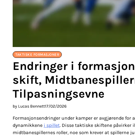
TAKTISKE FORMASJONER
Endringer i formasjo
skift, Midtbanespiller
Tilpasningsevne
by Lucas Bennett
17/02/2026
Formasjonsendringer under kamper er avgjørende for at l
dynamikkene
i spillet
. Disse taktiske skiftene påvirker
midtbanespillernes roller, noe som krever at spillerne j