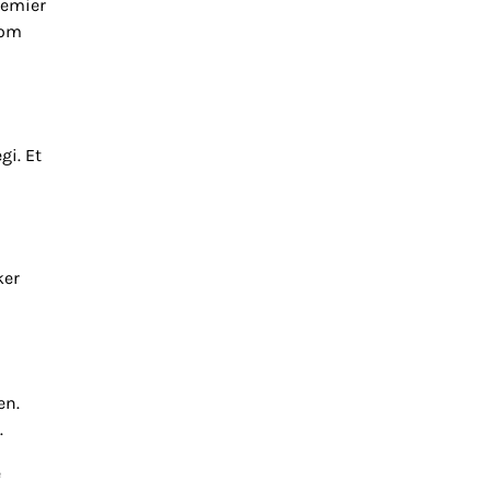
remier
som
gi. Et
ker
en.
.
e