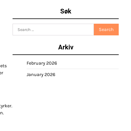
Søk
Search
for:
Arkiv
February 2026
lets
er
January 2026
yrker.
n.