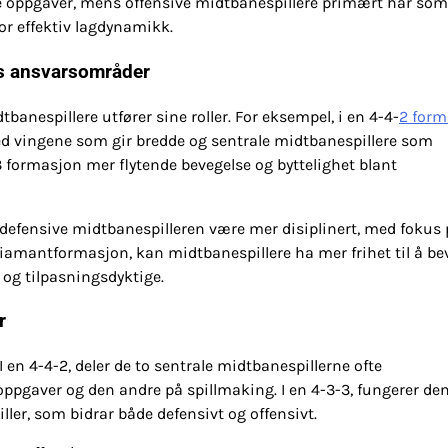
ve oppgaver, mens offensive midtbanespillere primært har so
for effektiv lagdynamikk.
es ansvarsområder
anespillere utfører sine roller. For eksempel, i en 4-4-
2 form
ed vingene som gir bredde og sentrale midtbanespillere som
-3 formasjon mer flytende bevegelse og byttelighet blant
 defensive midtbanespilleren være mer disiplinert, med fokus
iamantformasjon, kan midtbanespillere ha mer frihet til å be
e og tilpasningsdyktige.
r
 en 4-4-2, deler de to sentrale midtbanespillerne ofte
pgaver og den andre på spillmaking. I en 4-3-3, fungerer de
ler, som bidrar både defensivt og offensivt.