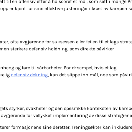
tt til en offensiv etter å ha scoret et mål, som sett i mange P
pp er kjent for sine effektive justeringer i løpet av kampen 
r, ofte avgjørende for suksessen eller feilen til et lags strate
ler en sterkere defensiv holdning, som direkte påvirker
heng og føre til sårbarheter. For eksempel, hvis et lag
kkelig
defensiv dekning
, kan det slippe inn mål, noe som påvir
 lagets styrker, svakheter og den spesifikke konteksten av kamp
 avgjørende for vellykket implementering av disse strategiene
terer formasjonene sine deretter. Treningsøkter kan inkluder