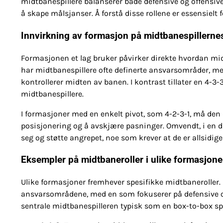
midtbanespillere balanserer både defensive og offensi
å skape målsjanser. Å forstå disse rollene er essensielt 
Innvirkning av formasjon på midtbanespillern
Formasjonen et lag bruker påvirker direkte hvordan midtb
har midtbanespillere ofte definerte ansvarsområder, m
kontrollerer midten av banen. I kontrast tillater en 4-3
midtbanespillere.
I formasjoner med en enkelt pivot, som 4-2-3-1, må den
posisjonering og å avskjære pasninger. Omvendt, i en d
seg og støtte angrepet, noe som krever at de er allsidig
Eksempler på midtbaneroller i ulike formasjone
Ulike formasjoner fremhever spesifikke midtbaneroller. I
ansvarsområdene, med en som fokuserer på defensive op
sentrale midtbanespilleren typisk som en box-to-box spil