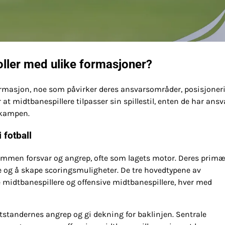
ller med ulike formasjoner?
 formasjon, noe som påvirker deres ansvarsområder, posisjoner
at midtbanespillere tilpasser sin spillestil, enten de har ansv
i kampen.
 fotball
 sammen forsvar og angrep, ofte som lagets motor. Deres prim
te og å skape scoringsmuligheter. De tre hovedtypene av
e midtbanespillere og offensive midtbanespillere, hver med
tstandernes angrep og gi dekning for baklinjen. Sentrale