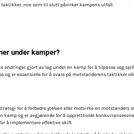
 taktikker, noe som til slutt påvirker kampens utfall.
joner under kamper?
ske endringer gjort av lag under en kamp for å tilpasse seg spil
lse og er essensielle for å svare på motstanderens taktikker ell
strategi for å forbedre ytelsen eller motvirke en motstanders st
en kamp og er avgjørende for å opprettholde konkurranseevne
or å implementere effektive skift.