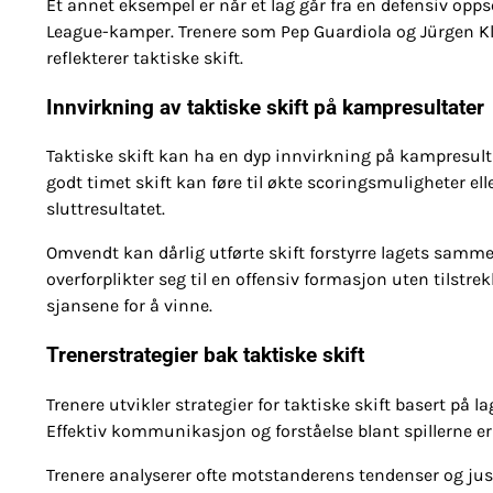
Et annet eksempel er når et lag går fra en defensiv oppse
League-kamper. Trenere som Pep Guardiola og Jürgen Klo
reflekterer taktiske skift.
Innvirkning av taktiske skift på kampresultater
Taktiske skift kan ha en dyp innvirkning på kampresultate
godt timet skift kan føre til økte scoringsmuligheter el
sluttresultatet.
Omvendt kan dårlig utførte skift forstyrre lagets sammen
overforplikter seg til en offensiv formasjon uten tilstre
sjansene for å vinne.
Trenerstrategier bak taktiske skift
Trenere utvikler strategier for taktiske skift basert på
Effektiv kommunikasjon og forståelse blant spillerne er
Trenere analyserer ofte motstanderens tendenser og jus