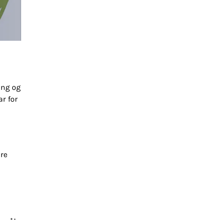
ing og
ar for
ære