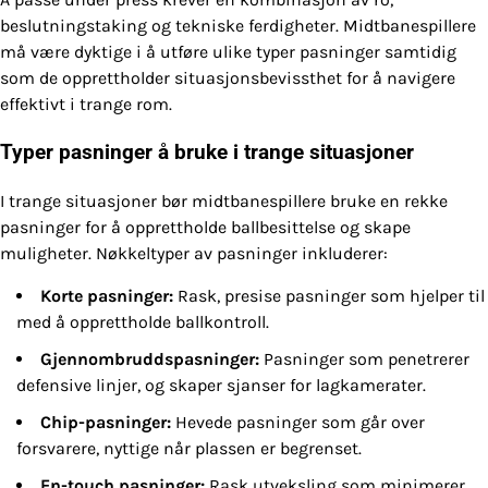
beslutningstaking og tekniske ferdigheter. Midtbanespillere
må være dyktige i å utføre ulike typer pasninger samtidig
som de opprettholder situasjonsbevissthet for å navigere
effektivt i trange rom.
Typer pasninger å bruke i trange situasjoner
I trange situasjoner bør midtbanespillere bruke en rekke
pasninger for å opprettholde ballbesittelse og skape
muligheter. Nøkkeltyper av pasninger inkluderer:
Korte pasninger:
Rask, presise pasninger som hjelper til
med å opprettholde ballkontroll.
Gjennombruddspasninger:
Pasninger som penetrerer
defensive linjer, og skaper sjanser for lagkamerater.
Chip-pasninger:
Hevede pasninger som går over
forsvarere, nyttige når plassen er begrenset.
En-touch pasninger:
Rask utveksling som minimerer