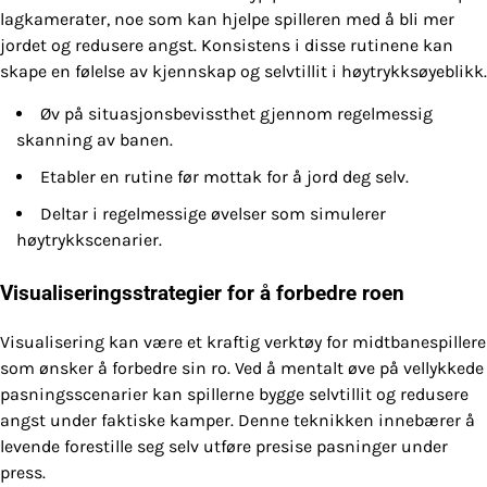
lagkamerater, noe som kan hjelpe spilleren med å bli mer
jordet og redusere angst. Konsistens i disse rutinene kan
skape en følelse av kjennskap og selvtillit i høytrykksøyeblikk.
Øv på situasjonsbevissthet gjennom regelmessig
skanning av banen.
Etabler en rutine før mottak for å jord deg selv.
Deltar i regelmessige øvelser som simulerer
høytrykkscenarier.
Visualiseringsstrategier for å forbedre roen
Visualisering kan være et kraftig verktøy for midtbanespillere
som ønsker å forbedre sin ro. Ved å mentalt øve på vellykkede
pasningsscenarier kan spillerne bygge selvtillit og redusere
angst under faktiske kamper. Denne teknikken innebærer å
levende forestille seg selv utføre presise pasninger under
press.