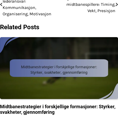
lederansvar:
midtbanespillere: Timing,
navigation
Kommunikasjon,
Vekt, Presisjon
Organisering, Motivasjon
Related Posts
Midtbanestrategier i forskjellige formasjoner: Styrker,
svakheter, gjennomføring