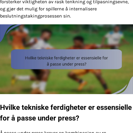
forsterker viktigheten av rask tenkning og tilpasningsevne,
og gjør det mulig for spillerne å internalisere
beslutningstakingprosessen sin.
Hvilke tekniske ferdigheter er essensielle
for å passe under press?
Å passe under press krever en kombinasjon av ro,