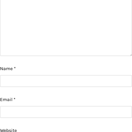
Name
*
Email
*
Website