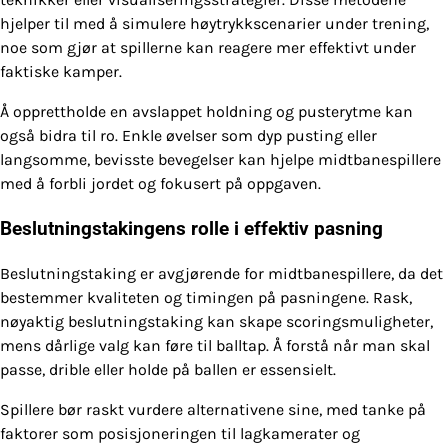
hjelper til med å simulere høytrykkscenarier under trening,
noe som gjør at spillerne kan reagere mer effektivt under
faktiske kamper.
Å opprettholde en avslappet holdning og pusterytme kan
også bidra til ro. Enkle øvelser som dyp pusting eller
langsomme, bevisste bevegelser kan hjelpe midtbanespillere
med å forbli jordet og fokusert på oppgaven.
Beslutningstakingens rolle i effektiv pasning
Beslutningstaking er avgjørende for midtbanespillere, da det
bestemmer kvaliteten og timingen på pasningene. Rask,
nøyaktig beslutningstaking kan skape scoringsmuligheter,
mens dårlige valg kan føre til balltap. Å forstå når man skal
passe, drible eller holde på ballen er essensielt.
Spillere bør raskt vurdere alternativene sine, med tanke på
faktorer som posisjoneringen til lagkamerater og