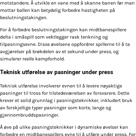
motstandere. Å utvikle en vane med å skanne banen før man
mottar ballen kan betydelig forbedre hastigheten på
beslutningstakingen.
For å forbedre beslutningstakingen kan midtbanespillere
delta i småspill som vektlegger rask tenkning og
tilpasningsevne. Disse øvelsene oppfordrer spillerne til å ta
avgjørelser på brøkdelen av et sekund under press, og
simulerer reelle kampforhold.
Teknisk utførelse av pasninger under press
Teknisk utførelse involverer evnen til å levere nøyaktige
pasninger til tross for tilstedeværelsen av forsvarere. Dette
krever et solid grunnlag i pasningsteknikker, inkludert bruk
av forskjellige typer pasninger som korte, lange og
gjennombruddspasninger.
Å øve på ulike pasningsteknikker i dynamiske øvelser kan
forbedre en midtbanespillers evne til å utføre under press. For