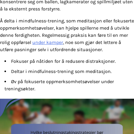
konsentrere seg om ballen, lagkamerater og spillmiljøet uten
å la eksternt press forstyrre.
Å delta i mindfulness-trening, som meditasjon eller fokuserte
oppmerksomhetsøvelser, kan hjelpe spillerne med å utvikle
denne ferdigheten. Regelmessig praksis kan føre til en mer
rolig oppførsel
under kamper
, noe som gjør det lettere å
utføre pasninger selv i utfordrende situasjoner.
Fokuser på nåtiden for å redusere distraksjoner.
Deltar i mindfulness-trening som meditasjon.
Øv på fokuserte oppmerksomhetsøvelser under
treningsøkter.