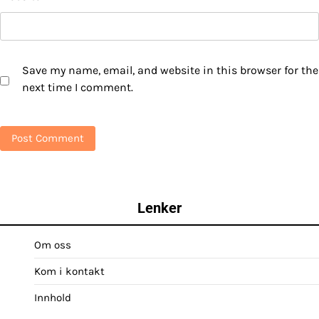
Save my name, email, and website in this browser for the
next time I comment.
Lenker
Om oss
Kom i kontakt
Innhold