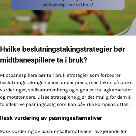
Hvilke beslutningstakingstrategier bør
midtbanespillere ta i bruk?
Midtbanespillere bør ta i bruk strategier som forbedrer
beslutningstakingen deres under press, med fokus på raske
vurderinger, spillsammenheng og signaler fra lagkamerater
og motstandere. Disse strategiene gjør det mulig for dem å
ta effektive pasningsvalg som kan påvirke kampens utfall.
Rask vurdering av pasningsalternativer
Rask vurdering av pasningsalternativer er avgjørende for