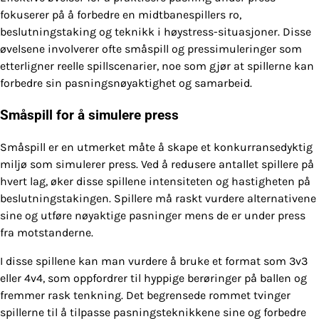
fokuserer på å forbedre en midtbanespillers ro,
beslutningstaking og teknikk i høystress-situasjoner. Disse
øvelsene involverer ofte småspill og pressimuleringer som
etterligner reelle spillscenarier, noe som gjør at spillerne kan
forbedre sin pasningsnøyaktighet og samarbeid.
Småspill for å simulere press
Småspill er en utmerket måte å skape et konkurransedyktig
miljø som simulerer press. Ved å redusere antallet spillere på
hvert lag, øker disse spillene intensiteten og hastigheten på
beslutningstakingen. Spillere må raskt vurdere alternativene
sine og utføre nøyaktige pasninger mens de er under press
fra motstanderne.
I disse spillene kan man vurdere å bruke et format som 3v3
eller 4v4, som oppfordrer til hyppige berøringer på ballen og
fremmer rask tenkning. Det begrensede rommet tvinger
spillerne til å tilpasse pasningsteknikkene sine og forbedre