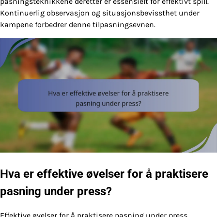
pasningsteknikkene deretter er essensielt for effektivt spill.
Kontinuerlig observasjon og situasjonsbevissthet under
kampene forbedrer denne tilpasningsevnen.
Hva er effektive øvelser for å praktisere
pasning under press?
Effektive øvelser for å praktisere pasning under press