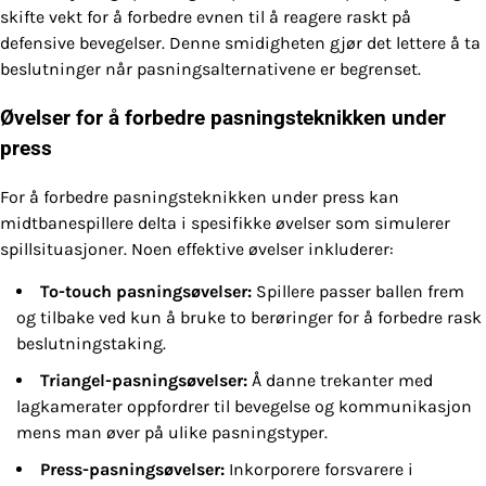
skifte vekt for å forbedre evnen til å reagere raskt på
defensive bevegelser. Denne smidigheten gjør det lettere å ta
beslutninger når pasningsalternativene er begrenset.
Øvelser for å forbedre pasningsteknikken under
press
For å forbedre pasningsteknikken under press kan
midtbanespillere delta i spesifikke øvelser som simulerer
spillsituasjoner. Noen effektive øvelser inkluderer:
To-touch pasningsøvelser:
Spillere passer ballen frem
og tilbake ved kun å bruke to berøringer for å forbedre rask
beslutningstaking.
Triangel-pasningsøvelser:
Å danne trekanter med
lagkamerater oppfordrer til bevegelse og kommunikasjon
mens man øver på ulike pasningstyper.
Press-pasningsøvelser:
Inkorporere forsvarere i