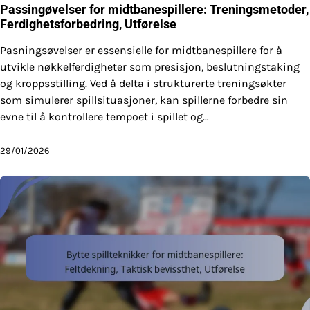
Passingøvelser for midtbanespillere: Treningsmetoder,
Ferdighetsforbedring, Utførelse
Pasningsøvelser er essensielle for midtbanespillere for å
utvikle nøkkelferdigheter som presisjon, beslutningstaking
og kroppsstilling. Ved å delta i strukturerte treningsøkter
som simulerer spillsituasjoner, kan spillerne forbedre sin
evne til å kontrollere tempoet i spillet og…
29/01/2026