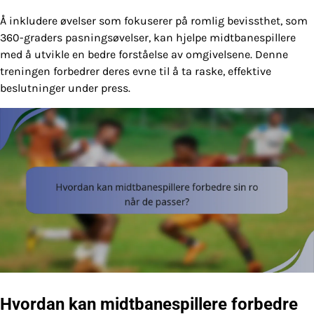
Å inkludere øvelser som fokuserer på romlig bevissthet, som
360-graders pasningsøvelser, kan hjelpe midtbanespillere
med å utvikle en bedre forståelse av omgivelsene. Denne
treningen forbedrer deres evne til å ta raske, effektive
beslutninger under press.
Hvordan kan midtbanespillere forbedre