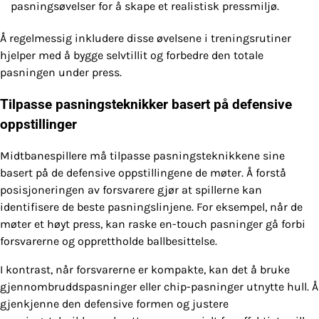
pasningsøvelser for å skape et realistisk pressmiljø.
Å regelmessig inkludere disse øvelsene i treningsrutiner
hjelper med å bygge selvtillit og forbedre den totale
pasningen under press.
Tilpasse pasningsteknikker basert på defensive
oppstillinger
Midtbanespillere må tilpasse pasningsteknikkene sine
basert på de defensive oppstillingene de møter. Å forstå
posisjoneringen av forsvarere gjør at spillerne kan
identifisere de beste pasningslinjene. For eksempel, når de
møter et høyt press, kan raske en-touch pasninger gå forbi
forsvarerne og opprettholde ballbesittelse.
I kontrast, når forsvarerne er kompakte, kan det å bruke
gjennombruddspasninger eller chip-pasninger utnytte hull. Å
gjenkjenne den defensive formen og justere