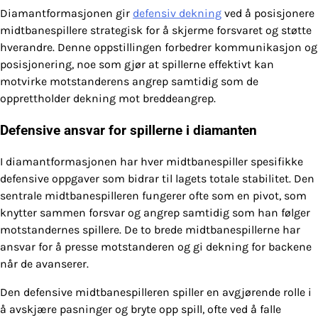
Diamantformasjonen gir
defensiv dekning
ved å posisjonere
midtbanespillere strategisk for å skjerme forsvaret og støtte
hverandre. Denne oppstillingen forbedrer kommunikasjon og
posisjonering, noe som gjør at spillerne effektivt kan
motvirke motstanderens angrep samtidig som de
opprettholder dekning mot breddeangrep.
Defensive ansvar for spillerne i diamanten
I diamantformasjonen har hver midtbanespiller spesifikke
defensive oppgaver som bidrar til lagets totale stabilitet. Den
sentrale midtbanespilleren fungerer ofte som en pivot, som
knytter sammen forsvar og angrep samtidig som han følger
motstandernes spillere. De to brede midtbanespillerne har
ansvar for å presse motstanderen og gi dekning for backene
når de avanserer.
Den defensive midtbanespilleren spiller en avgjørende rolle i
å avskjære pasninger og bryte opp spill, ofte ved å falle