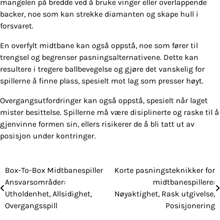
mangelen på bredde ved å bruke vinger eller overlappende
backer, noe som kan strekke diamanten og skape hull i
forsvaret.
En overfylt midtbane kan også oppstå, noe som fører til
trengsel og begrenser pasningsalternativene. Dette kan
resultere i tregere ballbevegelse og gjøre det vanskelig for
spillerne å finne plass, spesielt mot lag som presser høyt.
Overgangsutfordringer kan også oppstå, spesielt når laget
mister besittelse. Spillerne må være disiplinerte og raske til å
gjenvinne formen sin, ellers risikerer de å bli tatt ut av
posisjon under kontringer.
Box-To-Box Midtbanespiller
Korte pasningsteknikker for
Post
Ansvarsområder:
midtbanespillere:
navigation
Utholdenhet, Allsidighet,
Nøyaktighet, Rask utgivelse,
Overgangsspill
Posisjonering