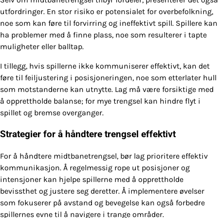
utfordringer. En stor risiko er potensialet for overbefolkning,
noe som kan føre til forvirring og ineffektivt spill. Spillere kan
ha problemer med å finne plass, noe som resulterer i tapte
muligheter eller balltap.
I tillegg, hvis spillerne ikke kommuniserer effektivt, kan det
føre til feiljustering i posisjoneringen, noe som etterlater hull
som motstanderne kan utnytte. Lag må være forsiktige med
å opprettholde balanse; for mye trengsel kan hindre flyt i
spillet og bremse overganger.
Strategier for å håndtere trengsel effektivt
For å håndtere midtbanetrengsel, bør lag prioritere effektiv
kommunikasjon. Å regelmessig rope ut posisjoner og
intensjoner kan hjelpe spillerne med å opprettholde
bevissthet og justere seg deretter. Å implementere øvelser
som fokuserer på avstand og bevegelse kan også forbedre
spillernes evne til å navigere i trange områder.