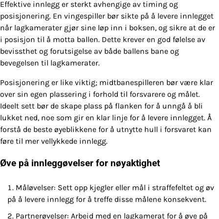
Effektive innlegg er sterkt avhengige av timing og
posisjonering. En vingespiller bør sikte på å levere innlegget
når lagkamerater gjør sine løp inn i boksen, og sikre at de er
i posisjon til å motta ballen. Dette krever en god følelse av
bevissthet og forutsigelse av både ballens bane og
bevegelsen til lagkamerater.
Posisjonering er like viktig; midtbanespilleren bør være klar
over sin egen plassering i forhold til forsvarere og målet.
Ideelt sett bør de skape plass på flanken for å unngå å bli
lukket ned, noe som gir en klar linje for å levere innlegget. Å
forstå de beste øyeblikkene for å utnytte hull i forsvaret kan
føre til mer vellykkede innlegg.
Øve på innleggøvelser for nøyaktighet
Måløvelser: Sett opp kjegler eller mål i straffefeltet og øv
på å levere innlegg for å treffe disse målene konsekvent.
Partnerøvelser: Arbeid med en lagkamerat for å øve på