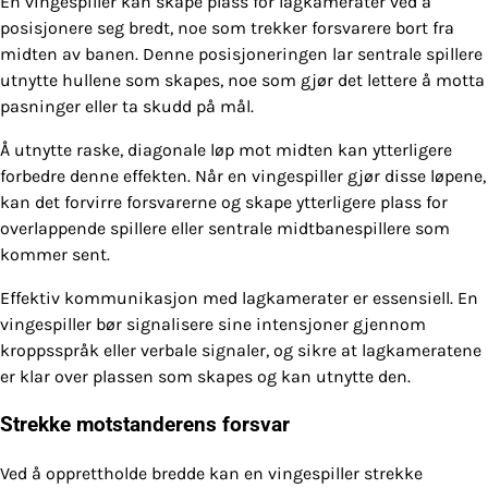
En vingespiller kan skape plass for lagkamerater ved å
posisjonere seg bredt, noe som trekker forsvarere bort fra
midten av banen. Denne posisjoneringen lar sentrale spillere
utnytte hullene som skapes, noe som gjør det lettere å motta
pasninger eller ta skudd på mål.
Å utnytte raske, diagonale løp mot midten kan ytterligere
forbedre denne effekten. Når en vingespiller gjør disse løpene,
kan det forvirre forsvarerne og skape ytterligere plass for
overlappende spillere eller sentrale midtbanespillere som
kommer sent.
Effektiv kommunikasjon med lagkamerater er essensiell. En
vingespiller bør signalisere sine intensjoner gjennom
kroppsspråk eller verbale signaler, og sikre at lagkameratene
er klar over plassen som skapes og kan utnytte den.
Strekke motstanderens forsvar
Ved å opprettholde bredde kan en vingespiller strekke