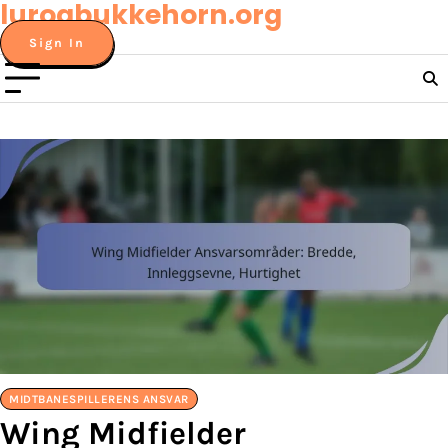
lurogbukkehorn.org
Skip
to
Sign In
content
MIDTBANESPILLERENS ANSVAR
Wing Midfielder