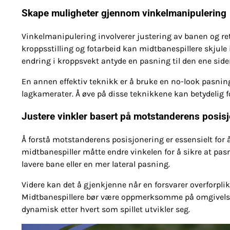
Skape muligheter gjennom vinkelmanipulering
Vinkelmanipulering involverer justering av banen og re
kroppsstilling og fotarbeid kan midtbanespillere skjule 
endring i kroppsvekt antyde en pasning til den ene siden
En annen effektiv teknikk er å bruke en no-look pasning,
lagkamerater. Å øve på disse teknikkene kan betydelig f
Justere vinkler basert på motstanderens posis
Å forstå motstanderens posisjonering er essensielt for 
midtbanespiller måtte endre vinkelen for å sikre at pasn
lavere bane eller en mer lateral pasning.
Videre kan det å gjenkjenne når en forsvarer overforplikt
Midtbanespillere bør være oppmerksomme på omgivelsen
dynamisk etter hvert som spillet utvikler seg.