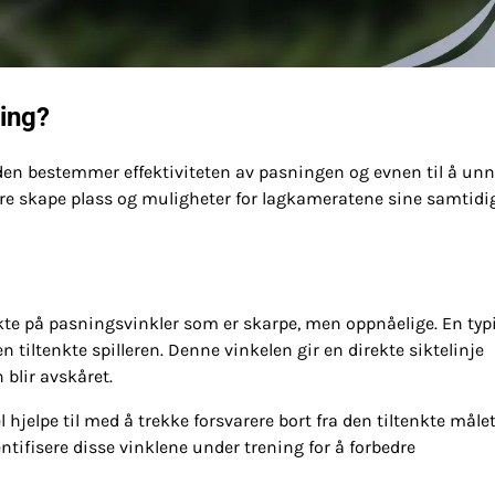
ing?
a den bestemmer effektiviteten av pasningen og evnen til å un
ere skape plass og muligheter for lagkameratene sine samtid
ikte på pasningsvinkler som er skarpe, men oppnåelige. En typ
den tiltenkte spilleren. Denne vinkelen gir en direkte siktelinje
blir avskåret.
l hjelpe til med å trekke forsvarere bort fra den tiltenkte måle
tifisere disse vinklene under trening for å forbedre