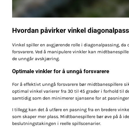
Hvordan påvirker vinkel diagonalpass
Vinkel spiller en avgjørende rolle i diagonalpassing, d
forsvarere. Ved å manipulere vinkler kan midtbanespill
de unngår avskjæring.
Optimale vinkler for å unngå forsvarere
For å effektivt unngå forsvarere bør midtbanespillere s
optimal vinkel varierer fra 30 til 45 grader i forhold til 
samtidig som den minimerer sjansene for at pasningen 
I tillegg kan det å utføre en pasning fra en bredere vinke
som skaper mer plass. Midtbanespillere bør øve på å iden
beslutningstakingen i reelle spillscenarier.