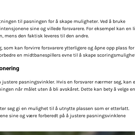
tningen til pasningen for å skape muligheter. Ved å bruke
intensjonene sine og villede forsvarere. For eksempel kan en l
, mens den faktisk leveres til den andre.
 som kan forvirre forsvarere ytterligere og åpne opp plass for
orbedre en midtbanespillers evne til å skape scoringsmulighet
jonering
å justere pasningsvinkler. Hvis en forsvarer nærmer seg, kan 
ingen når målet uten å bli avskåret. Dette kan bety å velge e
er seg gi en mulighet til å utnytte plassen som er etterlatt.
e sine og være forberedt på å justere pasningsvinklene