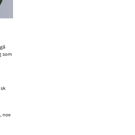
ngå
ig som
isk
t, noe