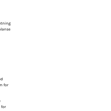
etning
alanse
ed
m for
e
 for