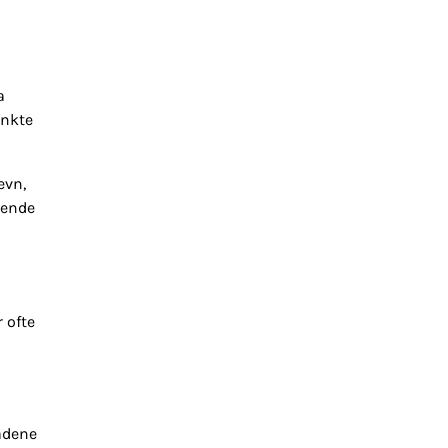
a
enkte
evn,
gende
 ofte
ådene