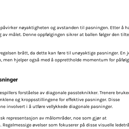
 påvirker nøyaktigheten og avstanden til pasningen. Etter å h
ng av målet. Denne oppfølgingen sikrer at ballen følger den tilt
elsen brått, da dette kan føre til unøyaktige pasninger. En j
ten, men hjelper også med å opprettholde momentum for påføl
asninger
spillers forståelse av diagonale passteknikker. Trenere bruker
inklene og kroppsstillingene for effektive pasninger. Disse
ne involvert i å utføre vellykkede diagonale pasninger.
fysisk representasjon av målområder, noe som gjør at
 Regelmessige øvelser som fokuserer på disse visuelle ledetr