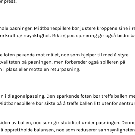
r press.
onale pasninger. Midtbanespillere bør justere kroppene sine i r
re kraft og nøyaktighet. Riktig posisjonering gir også bedre b
de foten pekende mot målet, noe som hjelper til med å styre
valiteten på pasningen, men forbereder også spilleren på
 i plass eller motta en returpasning.
jon i diagonalpassing. Den sparkende foten bør treffe ballen m
dtbanespillere bør sikte på å treffe ballen litt utenfor sentru
siden av ballen, noe som gir stabilitet under pasningen. Denn
 med å opprettholde balansen, noe som reduserer sannsynligheten