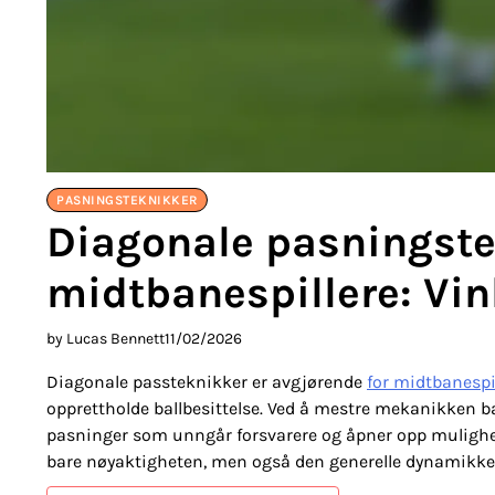
PASNINGSTEKNIKKER
Diagonale pasningste
midtbanespillere: Vi
by Lucas Bennett
11/02/2026
Diagonale passteknikker er avgjørende
for midtbanespi
opprettholde ballbesittelse. Ved å mestre mekanikken bak
pasninger som unngår forsvarere og åpner opp mulighete
bare nøyaktigheten, men også den generelle dynamikken