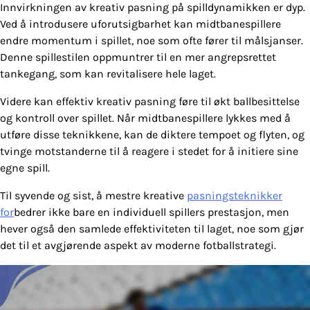
Innvirkningen av kreativ pasning på spilldynamikken er dyp.
Ved å introdusere uforutsigbarhet kan midtbanespillere
endre momentum i spillet, noe som ofte fører til målsjanser.
Denne spillestilen oppmuntrer til en mer angrepsrettet
tankegang, som kan revitalisere hele laget.
Videre kan effektiv kreativ pasning føre til økt ballbesittelse
og kontroll over spillet. Når midtbanespillere lykkes med å
utføre disse teknikkene, kan de diktere tempoet og flyten, og
tvinge motstanderne til å reagere i stedet for å initiere sine
egne spill.
Til syvende og sist, å mestre kreative
pasningsteknikker
for
bedrer ikke bare en individuell spillers prestasjon, men
hever også den samlede effektiviteten til laget, noe som gjør
det til et avgjørende aspekt av moderne fotballstrategi.