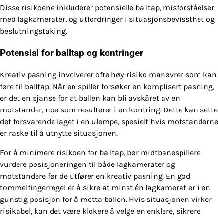
Disse risikoene inkluderer potensielle balltap, misforståelser
med lagkamerater, og utfordringer i situasjonsbevissthet og
beslutningstaking.
Potensial for balltap og kontringer
Kreativ pasning involverer ofte høy-risiko manøvrer som kan
føre til balltap. Når en spiller forsøker en komplisert pasning,
er det en sjanse for at ballen kan bli avskåret av en
motstander, noe som resulterer i en kontring. Dette kan sette
det forsvarende laget i en ulempe, spesielt hvis motstanderne
er raske til å utnytte situasjonen.
For å minimere risikoen for balltap, bør midtbanespillere
vurdere posisjoneringen til både lagkamerater og
motstandere før de utfører en kreativ pasning. En god
tommelfingerregel er å sikre at minst én lagkamerat er i en
gunstig posisjon for å motta ballen. Hvis situasjonen virker
risikabel, kan det være klokere å velge en enklere, sikrere