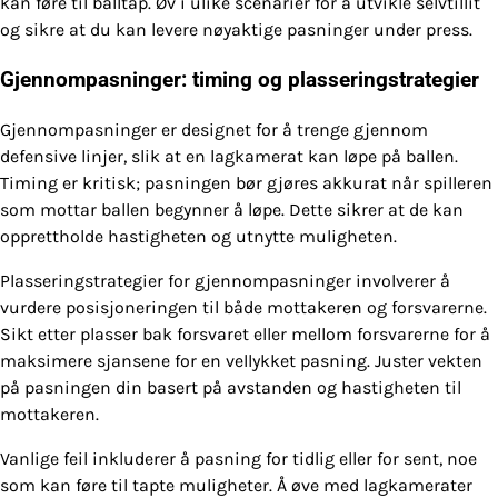
kan føre til balltap. Øv i ulike scenarier for å utvikle selvtillit
og sikre at du kan levere nøyaktige pasninger under press.
Gjennompasninger: timing og plasseringstrategier
Gjennompasninger er designet for å trenge gjennom
defensive linjer, slik at en lagkamerat kan løpe på ballen.
Timing er kritisk; pasningen bør gjøres akkurat når spilleren
som mottar ballen begynner å løpe. Dette sikrer at de kan
opprettholde hastigheten og utnytte muligheten.
Plasseringstrategier for gjennompasninger involverer å
vurdere posisjoneringen til både mottakeren og forsvarerne.
Sikt etter plasser bak forsvaret eller mellom forsvarerne for å
maksimere sjansene for en vellykket pasning. Juster vekten
på pasningen din basert på avstanden og hastigheten til
mottakeren.
Vanlige feil inkluderer å pasning for tidlig eller for sent, noe
som kan føre til tapte muligheter. Å øve med lagkamerater