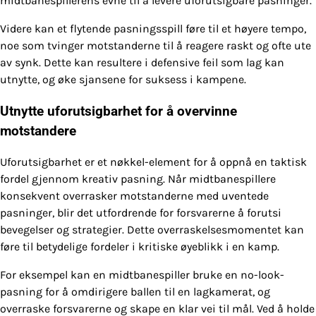
midtbanespillerens evne til å levere uforutsigbare pasninger.
Videre kan et flytende pasningsspill føre til et høyere tempo,
noe som tvinger motstanderne til å reagere raskt og ofte ute
av synk. Dette kan resultere i defensive feil som lag kan
utnytte, og øke sjansene for suksess i kampene.
Utnytte uforutsigbarhet for å overvinne
motstandere
Uforutsigbarhet er et nøkkel-element for å oppnå en taktisk
fordel gjennom kreativ pasning. Når midtbanespillere
konsekvent overrasker motstanderne med uventede
pasninger, blir det utfordrende for forsvarerne å forutsi
bevegelser og strategier. Dette overraskelsesmomentet kan
føre til betydelige fordeler i kritiske øyeblikk i en kamp.
For eksempel kan en midtbanespiller bruke en no-look-
pasning for å omdirigere ballen til en lagkamerat, og
overraske forsvarerne og skape en klar vei til mål. Ved å holde