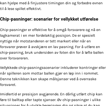
kan hjelpe med å finjustere timingen din og forbedre evnen
til å lese spillet effektivt.
Chip-pasninger: scenarier for vellykket utførelse
Chip-pasninger er effektive for å omgå forsvarere og nå en
lagkamerat i en mer fordelaktig posisjon. De er spesielt
nyttige når motstanderen er tett markert eller når en
forsvarer prøver å avskjære en lav pasning. For å utføre en
chip-pasning, bruk undersiden av foten din for å løfte ballen
over forsvareren.
Vellykkede chip-pasningsscenarier inkluderer kontringer eller
når spilleren som mottar ballen gjør en løp inn i rommet.
Denne teknikken kan skape målsjanser ved å overraske
forsvaret.
Imidlertid er presisjon avgjørende. En dårlig utført chip kan
føre til balltap eller tapte sjanser. Øv chip-pasninger i ulike
situasjoner for å utvikle berøringen din og sikre at du kan