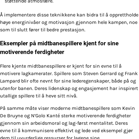
støttende atmosfære.
Å implementere disse teknikkene kan bidra til å opprettholde
høye energinivåer og motivasjon gjennom hele kampen, noe
som til slutt fører til bedre prestasjon.
Eksempler på midtbanespillere kjent for sine
motiverende ferdigheter
Flere kjente midtbanespillere er kjent for sin evne til å
motivere lagkamerater. Spillere som Steven Gerrard og Frank
Lampard blir ofte nevnt for sine lederegenskaper, både på og
utenfor banen. Deres lidenskap og engasjement har inspirert
utallige spillere til å heve sitt nivå.
På samme måte viser moderne midtbanespillere som Kevin
De Bruyne og N’Golo Kanté sterke motiverende ferdigheter
gjennom sin arbeidsmoral og lag-først mentalitet. Deres
evne til å kommunisere effektivt og lede ved eksempel gjør
dem til uvurderlige ressurser for lagene sine.