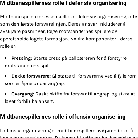
Midtbanespillernes rolle i defensiv organisering
Midtbanespillere er essensielle for defensiv organisering, ofte
som den første forsvarslinjen. Deres ansvar inkluderer å
avskjære pasninger, følge motstandernes spillere og
opprettholde lagets formasjon. Nøkkelkomponenter i deres
rolle er:
Pressing:
Starte press på ballbæreren for å forstyrre
motstanderens spill.
Dekke forsvarere:
Gi støtte til forsvarerne ved å fylle rom
som er åpne under angrep.
Overgang:
Raskt skifte fra forsvar til angrep, og sikre at
laget forblir balansert.
Midtbanespillernes rolle i offensiv organisering
I offensiv organisering er midtbanespillere avgjørende for å
koble forsvar og angrep. De legger til rette for ballbevegelse og