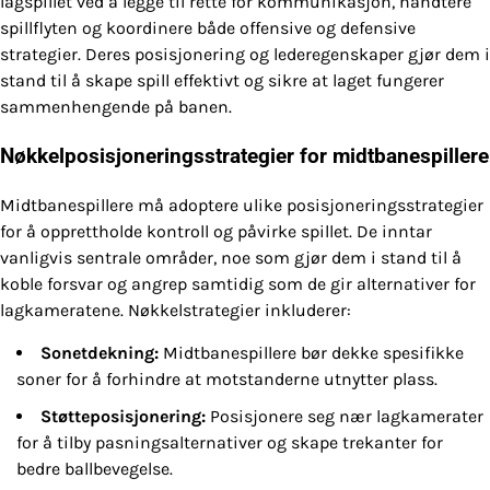
lagspillet ved å legge til rette for kommunikasjon, håndtere
spillflyten og koordinere både offensive og defensive
strategier. Deres posisjonering og lederegenskaper gjør dem i
stand til å skape spill effektivt og sikre at laget fungerer
sammenhengende på banen.
Nøkkelposisjoneringsstrategier for midtbanespillere
Midtbanespillere må adoptere ulike posisjoneringsstrategier
for å opprettholde kontroll og påvirke spillet. De inntar
vanligvis sentrale områder, noe som gjør dem i stand til å
koble forsvar og angrep samtidig som de gir alternativer for
lagkameratene. Nøkkelstrategier inkluderer:
Sonetdekning:
Midtbanespillere bør dekke spesifikke
soner for å forhindre at motstanderne utnytter plass.
Støtteposisjonering:
Posisjonere seg nær lagkamerater
for å tilby pasningsalternativer og skape trekanter for
bedre ballbevegelse.