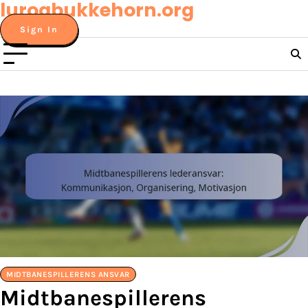
lurogbukkehorn.org
Skip
to
Sign In
content
MIDTBANESPILLERENS ANSVAR
Midtbanespillerens