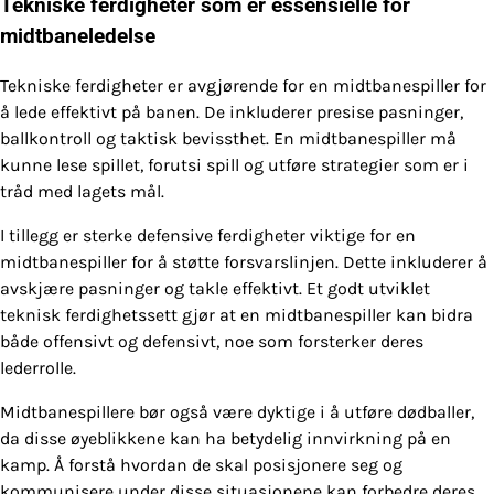
Tekniske ferdigheter som er essensielle for
midtbaneledelse
Tekniske ferdigheter er avgjørende for en midtbanespiller for
å lede effektivt på banen. De inkluderer presise pasninger,
ballkontroll og taktisk bevissthet. En midtbanespiller må
kunne lese spillet, forutsi spill og utføre strategier som er i
tråd med lagets mål.
I tillegg er sterke defensive ferdigheter viktige for en
midtbanespiller for å støtte forsvarslinjen. Dette inkluderer å
avskjære pasninger og takle effektivt. Et godt utviklet
teknisk ferdighetssett gjør at en midtbanespiller kan bidra
både offensivt og defensivt, noe som forsterker deres
lederrolle.
Midtbanespillere bør også være dyktige i å utføre dødballer,
da disse øyeblikkene kan ha betydelig innvirkning på en
kamp. Å forstå hvordan de skal posisjonere seg og
kommunisere under disse situasjonene kan forbedre deres