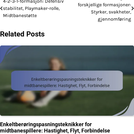
4-2-3-1-formasjon: Defensiv
forskjellige formasjoner:
stabilitet, Playmaker-rolle,
navigation
Styrker, svakheter,
Midtbanestøtte
gjennomføring
Related Posts
Enkeltberøringspasningsteknikker for
midtbanespillere: Hastighet, Flyt, Forbindelse