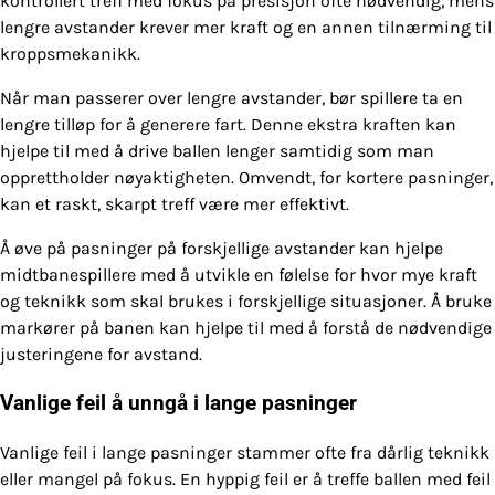
kontrollert treff med fokus på presisjon ofte nødvendig, mens
lengre avstander krever mer kraft og en annen tilnærming til
kroppsmekanikk.
Når man passerer over lengre avstander, bør spillere ta en
lengre tilløp for å generere fart. Denne ekstra kraften kan
hjelpe til med å drive ballen lenger samtidig som man
opprettholder nøyaktigheten. Omvendt, for kortere pasninger,
kan et raskt, skarpt treff være mer effektivt.
Å øve på pasninger på forskjellige avstander kan hjelpe
midtbanespillere med å utvikle en følelse for hvor mye kraft
og teknikk som skal brukes i forskjellige situasjoner. Å bruke
markører på banen kan hjelpe til med å forstå de nødvendige
justeringene for avstand.
Vanlige feil å unngå i lange pasninger
Vanlige feil i lange pasninger stammer ofte fra dårlig teknikk
eller mangel på fokus. En hyppig feil er å treffe ballen med feil