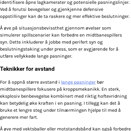
identifisere åpne lagkamerater og potensielle pasningslinjer.
Ved å forutsi bevegelser og gjenkjenne defensive
oppstillinger kan de ta raskere og mer effektive beslutninger.
Å øve på situasjonsbevissthet gjennom øvelser som
simulerer spillscenarier kan forbedre en midtbanespillers
syn. Dette inkluderer å jobbe med perifert syn og
beslutningstaking under press, som er avgjørende for å
utføre vellykkede lange pasninger.
Teknikker for avstand
For å oppnå større avstand i
lange pasninger
bør
midtbanespillere fokusere på kroppsmekanikk. En sterk,
eksplosiv benbevegelse kombinert med riktig hoftevridning
kan betydelig øke kraften i en pasning. I tillegg kan det å
bruke et lengre steg under tilnærmingen hjelpe til med å
generere mer fart.
Å øve med vektsballer eller motstandsbånd kan også forbedre