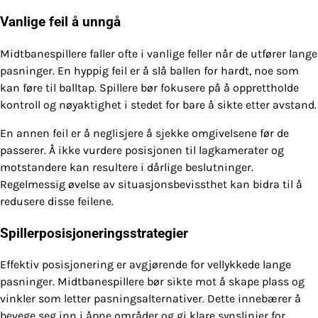
Vanlige feil å unngå
Midtbanespillere faller ofte i vanlige feller når de utfører lange
pasninger. En hyppig feil er å slå ballen for hardt, noe som
kan føre til balltap. Spillere bør fokusere på å opprettholde
kontroll og nøyaktighet i stedet for bare å sikte etter avstand.
En annen feil er å neglisjere å sjekke omgivelsene før de
passerer. Å ikke vurdere posisjonen til lagkamerater og
motstandere kan resultere i dårlige beslutninger.
Regelmessig øvelse av situasjonsbevissthet kan bidra til å
redusere disse feilene.
Spillerposisjoneringsstrategier
Effektiv posisjonering er avgjørende for vellykkede lange
pasninger. Midtbanespillere bør sikte mot å skape plass og
vinkler som letter pasningsalternativer. Dette innebærer å
bevege seg inn i åpne områder og gi klare synslinjer for