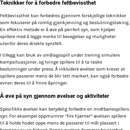
Teknikker for å forbedre feltbevissthet
Feltbevissthet kan forbedres gjennom forskjellige teknikker
som fokuserer på romlig gjenkjenning og beslutningstaking.
En effektiv metode er å øve på perifert syn, som hjelper
spillere med å legge merke til bevegelser og muligheter
utenfor deres direkte synsfelt.
I tillegg kan bruk av smålagsspill under trening simulere
kampsituasjoner, og tvinge spillere til å ta raske
beslutninger under press. Å inkludere øvelser som krever at
spillere passerer mens de blir tett markert, kan også forbedre
evnen deres til å finne åpninger.
Å øve på syn gjennom øvelser og aktiviteter
Spesifikke øvelser kan betydelig forbedre en midtbanespillers
syn. For eksempel oppmuntrer “fire hjørner”-øvelsen spillere
til å holde hodet oppe mens de passerer til mål plassert i
hjørnene av en firkant. Denne øvelsen fremmer bevissthet