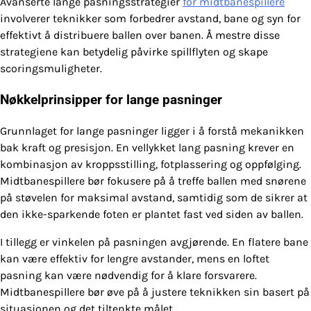
Avanserte lange pasningsstrategier
for midtbanespillere
involverer teknikker som forbedrer avstand, bane og syn for
effektivt å distribuere ballen over banen. Å mestre disse
strategiene kan betydelig påvirke spillflyten og skape
scoringsmuligheter.
Nøkkelprinsipper for lange pasninger
Grunnlaget for lange pasninger ligger i å forstå mekanikken
bak kraft og presisjon. En vellykket lang pasning krever en
kombinasjon av kroppsstilling, fotplassering og oppfølging.
Midtbanespillere bør fokusere på å treffe ballen med snørene
på støvelen for maksimal avstand, samtidig som de sikrer at
den ikke-sparkende foten er plantet fast ved siden av ballen.
I tillegg er vinkelen på pasningen avgjørende. En flatere bane
kan være effektiv for lengre avstander, mens en loftet
pasning kan være nødvendig for å klare forsvarere.
Midtbanespillere bør øve på å justere teknikken sin basert på
situasjonen og det tiltenkte målet.